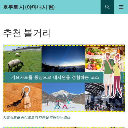
Search
호쿠토 시 (야마나시 현)
Skip
PRIMAR
to
MENU
content
추천 볼거리
기요사토를 중심으로 대자연을 경험하는 코스