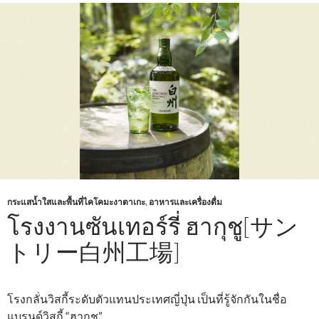
กระแสน้ำใสและพื้นที่ไคโคมะงาตาเกะ
,
อาหารและเครื่องดื่ม
โรงงานซันเทอร์รี่ ฮากุชู[サン
トリー白州工場]
โรงกลั่นวิสกี้ระดับตัวแทนประเทศญี่ปุ่น เป็นที่รู้จักกันในชื่อ
แบรนด์วิสกี้ “ฮากุชู”