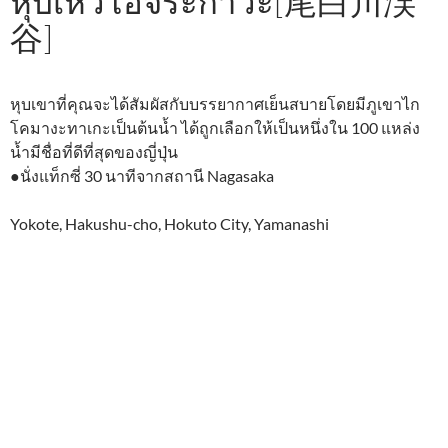
หุบเหวโอจิระกาวะ[尾白川渓
谷]
หุบเขาที่คุณจะได้สัมผัสกับบรรยากาศเย็นสบายโดยมีภูเขาไก
โคมางะทาเกะเป็นต้นน้ำ ได้ถูกเลือกให้เป็นหนึ่งใน 100 แหล่ง
น้ำมีชื่อที่ดีที่สุดของญี่ปุ่น
●นั่งแท็กซี่ 30 นาทีจากสถานี Nagasaka
Yokote, Hakushu-cho, Hokuto City, Yamanashi