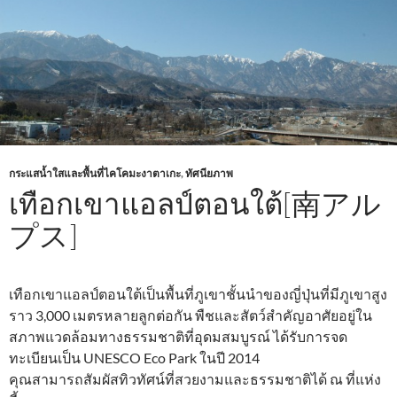
กระแสน้ำใสและพื้นที่ไคโคมะงาตาเกะ
,
ทัศนียภาพ
เทือกเขาแอลป์ตอนใต้[南アル
プス]
เทือกเขาแอลป์ตอนใต้เป็นพื้นที่ภูเขาชั้นนำของญี่ปุ่นที่มีภูเขาสูง
ราว 3,000 เมตรหลายลูกต่อกัน พืชและสัตว์สำคัญอาศัยอยู่ใน
สภาพแวดล้อมทางธรรมชาติที่อุดมสมบูรณ์ ได้รับการจด
ทะเบียนเป็น UNESCO Eco Park ในปี 2014
คุณสามารถสัมผัสทิวทัศน์ที่สวยงามและธรรมชาติได้ ณ ที่แห่ง