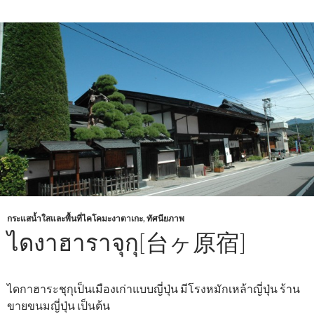
กระแสน้ำใสและพื้นที่ไคโคมะงาตาเกะ
,
ทัศนียภาพ
ไดงาฮาราจุกุ[台ヶ原宿]
ไดกาฮาระชุกุเป็นเมืองเก่าแบบญี่ปุ่น มีโรงหมักเหล้าญี่ปุ่น ร้าน
ขายขนมญี่ปุ่น เป็นต้น