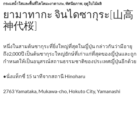
กระแสน้ำใสและพื้นที่ไคโคมะงาตาเกะ
,
ทัศนียภาพ
,
ฤดูใบไม้ผลิ
ยามาทากะ จินไดซากุระ[山高
神代桜]
หนึ่งในสามต้นซากุระที่ยิ่งใหญ่ที่สุดในญี่ปุ่น กล่าวกันว่ามีอายุ
ถึง2,000ปี เป็นต้นซากุระใหญ่ยักษ์ที่เก่าแก่ที่สุดของญี่ปุ่นและถูก
กำหนดให้เป็นอนุสรณ์สถานธรรมชาติของประเทศญี่ปุ่นอีกด้วย
●นั่งแท็กซี่ 15 นาทีจากสถานี Hinoharu
2763 Yamataka, Mukawa-cho, Hokuto City, Yamanashi