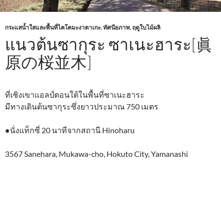
กระแสน้ำใสและพื้นที่ไคโคมะงาตาเกะ
,
ทัศนียภาพ
,
ฤดูใบไม้ผลิ
แนวต้นซากุระ ซาเนะฮาระ[眞
原の桜並木]
ที่เชิงเขาแอลป์ตอนใต้ในพื้นที่ซาเนะฮาระ
มีทางเดินต้นซากุระซึ่งยาวประมาณ 750 เมตร
●นั่งแท็กซี่ 20 นาทีจากสถานี Hinoharu
3567 Sanehara, Mukawa-cho, Hokuto City, Yamanashi