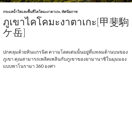
กระแสน้ำใสและพื้นที่ไคโคมะงาตาเกะ
,
ทัศนียภาพ
ภูเขาไคโคมะงาตาเกะ[甲斐駒
ケ岳]
ปกคลุมด้วยหินแกรนิต ความโดดเด่นนั้นอยู่ที่แหลมด้านบนของ
ภูเขา คุณสามารถเพลิดเพลินกับภูเขาของยามานาชิในมุมมอง
แบบพาโนรามา 360 องศา