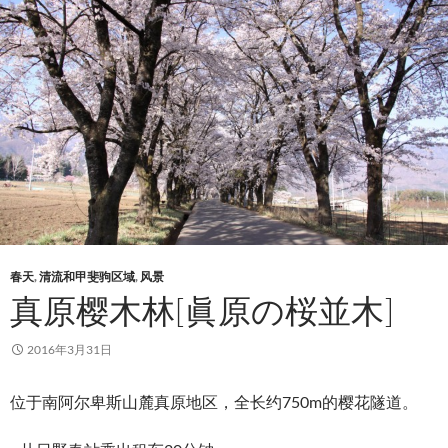
春天
,
清流和甲斐驹区域
,
风景
真原樱木林[眞原の桜並木]
2016年3月31日
位于南阿尔卑斯山麓真原地区，全长约750m的樱花隧道。