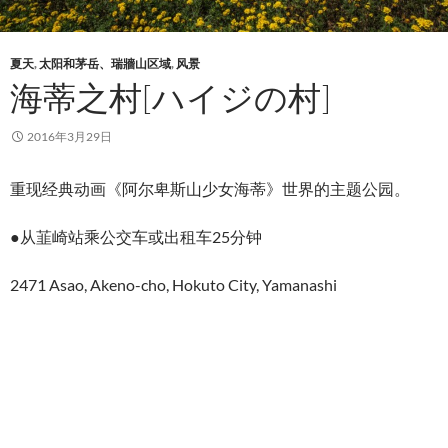
夏天
,
太阳和茅岳、瑞牆山区域
,
风景
海蒂之村[ハイジの村]
2016年3月29日
重现经典动画《阿尔卑斯山少女海蒂》世界的主题公园。
●从韮崎站乘公交车或出租车25分钟
2471 Asao, Akeno-cho, Hokuto City, Yamanashi