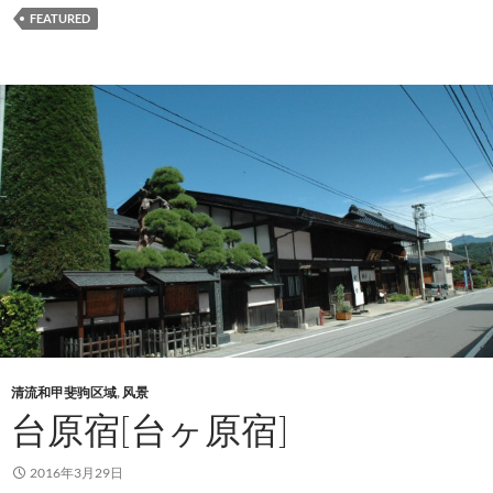
FEATURED
清流和甲斐驹区域
,
风景
台原宿[台ヶ原宿]
2016年3月29日