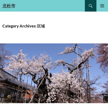
Search
北杜市
SKIP
PRIMAR
TO
MENU
CONTENT
Category Archives: 区域