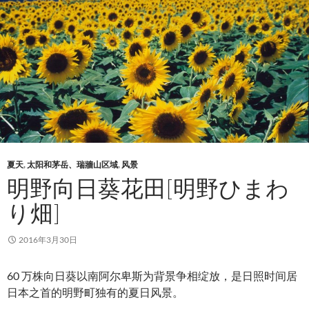
夏天
,
太阳和茅岳、瑞牆山区域
,
风景
明野向日葵花田[明野ひまわ
り畑]
2016年3月30日
60 万株向日葵以南阿尔卑斯为背景争相绽放，是日照时间居
日本之首的明野町独有的夏日风景。