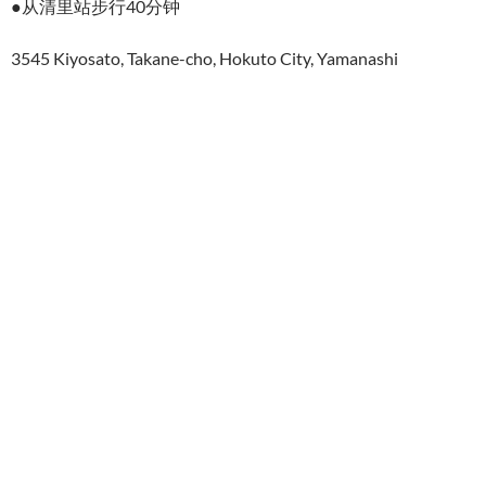
●从清里站步行40分钟
3545 Kiyosato, Takane-cho, Hokuto City, Yamanashi