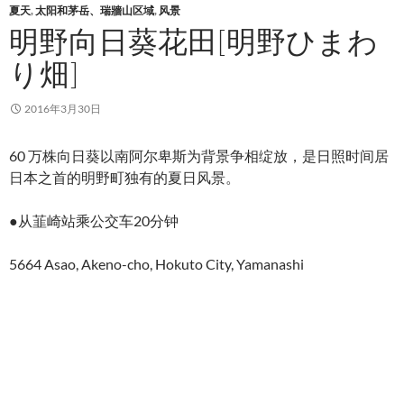
夏天
,
太阳和茅岳、瑞牆山区域
,
风景
明野向日葵花田[明野ひまわ
り畑]
2016年3月30日
60 万株向日葵以南阿尔卑斯为背景争相绽放，是日照时间居
日本之首的明野町独有的夏日风景。
●从韮崎站乘公交车20分钟
5664 Asao, Akeno-cho, Hokuto City, Yamanashi