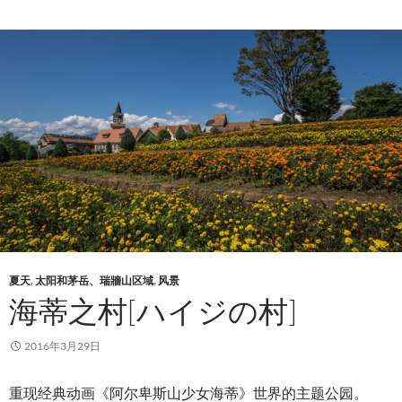
夏天
,
太阳和茅岳、瑞牆山区域
,
风景
海蒂之村[ハイジの村]
2016年3月29日
重现经典动画《阿尔卑斯山少女海蒂》世界的主题公园。