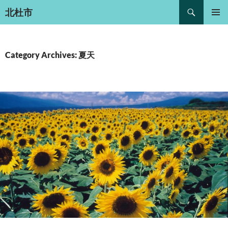
Search
北杜市
SKIP
PRIMAR
TO
MENU
CONTENT
Category Archives: 夏天