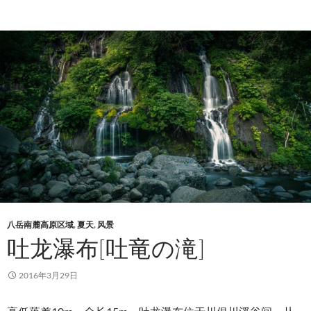
八岳南麓高原区域
,
夏天
,
风景
吐龙瀑布[吐竜の滝]
2016年3月29日