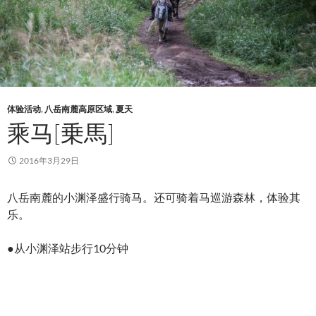
体验活动
,
八岳南麓高原区域
,
夏天
乘马[乗馬]
2016年3月29日
八岳南麓的小渊泽盛行骑马。还可骑着马巡游森林，体验其
乐。
●从小渊泽站步行10分钟