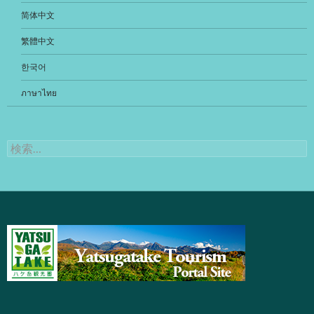
ン
简体中文
繁體中文
한국어
ภาษาไทย
検
索: