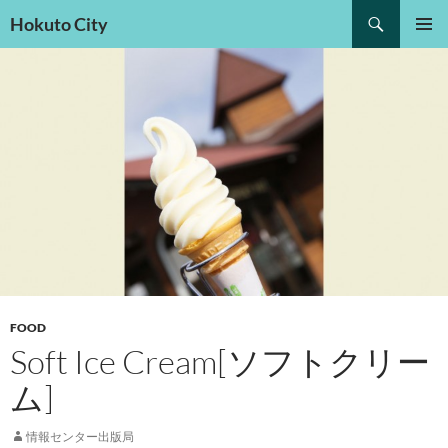
検
Hokuto City
索
コ
メインメ
ン
ニュー
テ
ン
ツ
へ
ス
キ
ッ
プ
FOOD
Soft Ice Cream[ソフトクリー
ム]
情報センター出版局