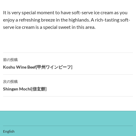
It is very special moment to have soft-serve ice cream as you
enjoy a refreshing breeze in the highlands. A rich-tasting soft-
serve ice cream is a special sweet in this area.
投
前の投稿
稿
Koshu Wine Beef[甲州ワインビーフ]
ナ
次の投稿
ビ
Shingen Mochi[信玄餅]
ゲ
ー
シ
ョ
English