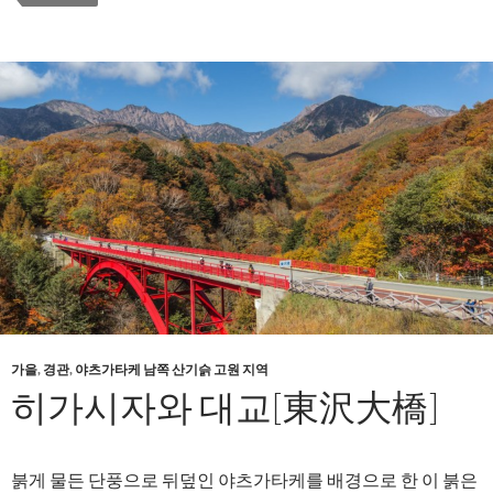
가을
,
경관
,
야츠가타케 남쪽 산기슭 고원 지역
히가시자와 대교[東沢大橋]
붉게 물든 단풍으로 뒤덮인 야츠가타케를 배경으로 한 이 붉은