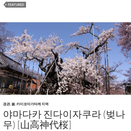
FEATURED
경관
,
봄
,
카이코마가타케 지역
야마다카 진다이자쿠라 (벚나
무) [山高神代桜]