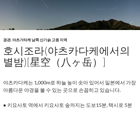
경관
,
야츠가타케 남쪽 산기슭 고원 지역
호시조라(야츠카다케에서의
별밤)[星空（八ヶ岳）]
야츠카다케는 1,000m로 하늘 높이 솟아 있어서 일본에서 가장
아름다운 야경을 볼 수 있는 곳으로 손꼽히고 있습니다.
● 키요사토 역에서 키요사토 숲까지는 도보15분, 택시로 5분