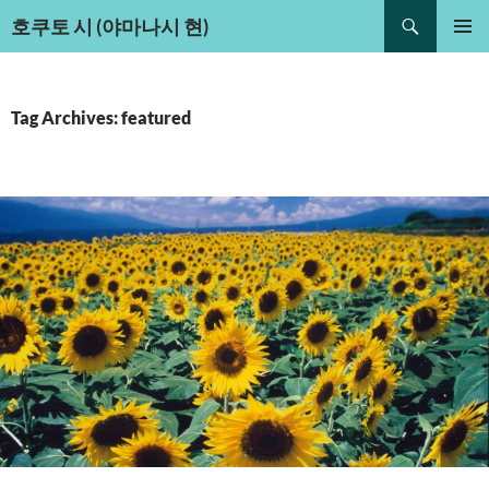
Search
호쿠토 시 (야마나시 현)
Skip
PRIMAR
to
MENU
content
Tag Archives: featured